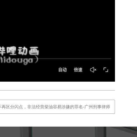
不再区分闪点，非法经营柴油容易涉嫌的罪名-广州刑事律师